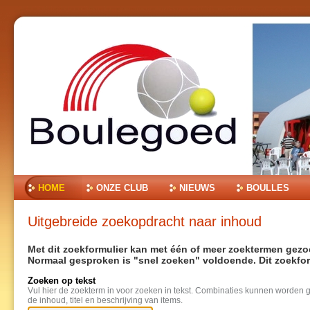
Ga
naar
inhoud.
|
Ga
naar
navigatie
Onderdelen
HOME
ONZE CLUB
NIEUWS
BOULLES
Uitgebreide zoekopdracht naar inhoud
Met dit zoekformulier kan met één of meer zoektermen gez
Normaal gesproken is "snel zoeken" voldoende. Dit zoekfor
Zoeken op tekst
Vul hier de zoekterm in voor zoeken in tekst. Combinaties kunnen worde
de inhoud, titel en beschrijving van items.