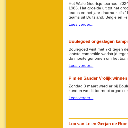
Het Walle Geertsje toernooi 2024
1986. Het groeide uit tot het gr
teams en het jaar daarna zelfs 
teams uit Duitsland, België en Fr
Lees verder...
Boulegoed ongeslagen kampio
Boulegoed wint met 7-1 tegen d
laatste competitie wedstrijd te
de moeite genomen om het team
Lees verder...
Pim en Sander Vrolijk winnen
Zondag 3 maart werd er bij Boule
kunnen we dit toernooi organise
Lees verder...
Loc van Le en Gerjan de Roo