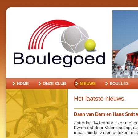
Ga
naar
inhoud.
|
Ga
naar
navigatie
Onderdelen
HOME
ONZE CLUB
NIEUWS
BOULLES
Het laatste nieuws
Daan van Dam en Hans Smit 
Zaterdag 14 februari is er met 
Kwam dat door Valentijnsdag, car
maar minder zielen betekent niet