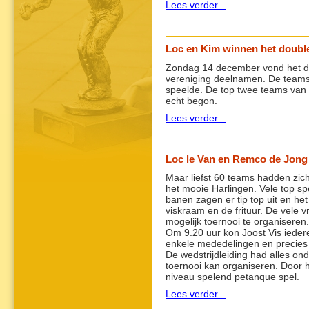
Lees verder...
Loc en Kim winnen het doubl
Zondag 14 december vond het d
vereniging deelnamen. De teams 
speelde. De top twee teams van el
echt begon.
Lees verder...
Loc le Van en Remco de Jong 
Maar liefst 60 teams hadden zic
het mooie Harlingen. Vele top sp
banen zagen er tip top uit en he
viskraam en de frituur. De vele 
mogelijk toernooi te organiseren.
Om 9.20 uur kon Joost Vis ieder
enkele mededelingen en precies 
De wedstrijdleiding had alles ond
toernooi kan organiseren. Door 
niveau spelend petanque spel.
Lees verder...