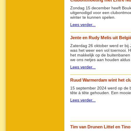
Clubontmoeting met Entre N
Zondag 15 december heeft Boule
uitgenodigd voor een clubontmo
winter te kunnen spelen.
Lees verder...
Jente en Rudy Melis uit Belg
Zaterdag 26 oktober werd er bi
was het weer een vol toernooi. H
het makkelijk op de buitenbanen
we ons netjes aan houden aldus d
Lees verder...
Ruud Warmerdam wint het clu
15 september 2024 werd op de 
tête à tête gehouden. Een mooi
Lees verder...
Tim van Drunen Littel en Tin