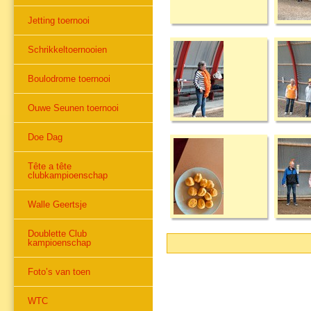
Jetting toernooi
Schrikkeltoernooien
Boulodrome toernooi
Ouwe Seunen toernooi
Doe Dag
Tête a tête
clubkampioenschap
Walle Geertsje
Doublette Club
kampioenschap
Foto’s van toen
WTC