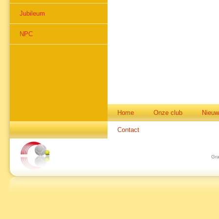
Jubileum
NPC
Home
Onze club
Nieuw
Contact
Gra