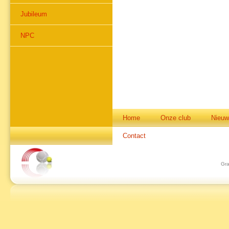
Jubileum
NPC
Home
Onze club
Nieuw
Contact
Gra