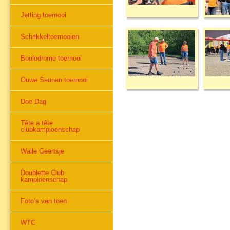
Jetting toernooi
Schrikkeltoernooien
Boulodrome toernooi
Ouwe Seunen toernooi
Doe Dag
Tête a tête
clubkampioenschap
Walle Geertsje
Doublette Club
kampioenschap
Foto’s van toen
WTC