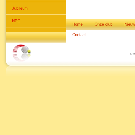
Jubileum
NPC
Home
Onze club
Nieuw
Contact
Gra