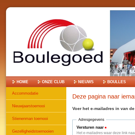
Ga
naar
inhoud.
|
Ga
naar
navigatie
Onderdelen
HOME
ONZE CLUB
NIEUWS
BOULLES
Accommodatie
Deze pagina naar iem
Nieuwjaarstoernooi
Voer het e-mailadres in van d
Stienenman toernooi
Adresgegevens
Versturen naar
(Verplicht)
Gezelligheidstoernooien
Het e-mailadres waar deze link naa