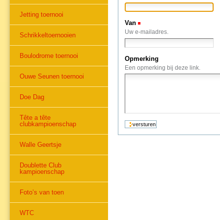
Jetting toernooi
Van
(Verplicht)
Uw e-mailadres.
Schrikkeltoernooien
Boulodrome toernooi
Opmerking
Een opmerking bij deze link.
Ouwe Seunen toernooi
Doe Dag
Tête a tête
clubkampioenschap
Walle Geertsje
Doublette Club
kampioenschap
Foto’s van toen
WTC